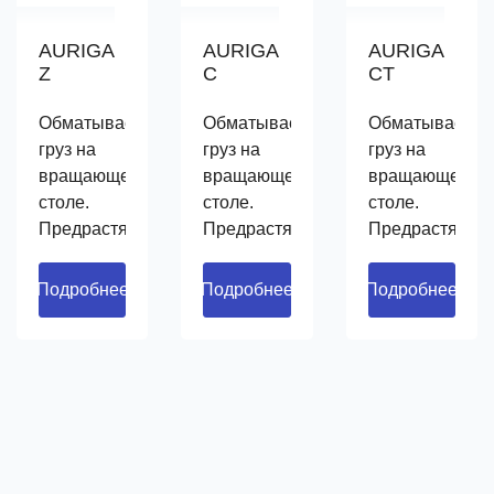
AURIGA
AURIGA
AURIGA
Z
C
CT
Обматывает
Обматывает
Обматывает
груз на
груз на
груз на
вращающемся
вращающемся
вращающемся
столе.
столе.
столе.
Предрастягивает
Предрастягивает
Предрастягива
плёнку на
плёнку на
плёнку на
250%.
250%.
250%.
Подробнее
Подробнее
Подробнее
Регулирует
Регулирует
Регулирует
натяжение
натяжение
натяжение
на углах
на углах
на углах
поддона.
поддона.
поддона.