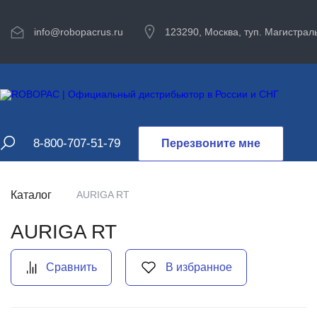
info@robopacrus.ru
123290, Москва, туп. Магистраль
8-800-707-51-79
Перезвоните мне
Каталог
AURIGA RT
AURIGA RT
Сравнить
В избранное