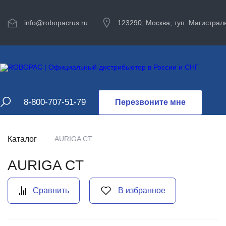
info@robopacrus.ru
123290, Москва, туп. Магистраль
8-800-707-51-79
Перезвоните мне
Каталог
AURIGA CT
AURIGA CT
Сравнить
В избранное