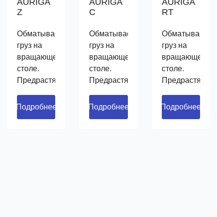
AURIGA
AURIGA
AURIGA
Z
C
RT
Обматывает
Обматывает
Обматывает
груз на
груз на
груз на
вращающемся
вращающемся
вращающемся
столе.
столе.
столе.
Предрастягивает
Предрастягивает
Предрастягива
плёнку на
плёнку на
плёнку на
250%.
250%.
250%.
Подробнее
Подробнее
Подробнее
Регулирует
Регулирует
Регулирует
натяжение
натяжение
натяжение
на углах
на углах
на углах
поддона.
поддона.
поддона.