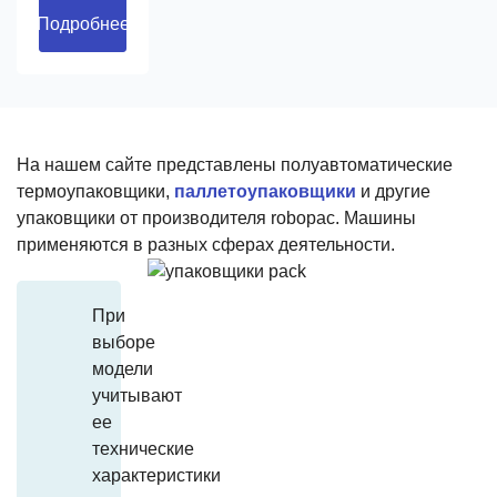
термоусадкой
Подробнее
материала.
Упаковщик
подойдет
для
подготовки
На нашем сайте представлены полуавтоматические
е
термоупаковщики,
паллетоупаковщики
и другие
отправке
упаковщики от производителя robopac. Машины
пищевой
применяются в разных сферах деятельности.
и
непищевой
продукции.
При
выборе
модели
учитывают
ее
технические
характеристики