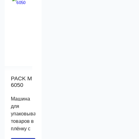
Может
автоматически.
позволяет
работать с
Упаковщик
значительно
одиночными
A 6050
уменьшить
и
подходит
объем
групповыми
для
товара,
товарами.
работы
благодаря
чему
PACK M
6050
Машина
для
упаковывания
товаров в
плёнку с
последующей