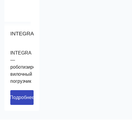
INTEGRA
INTEGRA
—
роботизированный
вилочный
погрузчик
от
известного
Подробнее
итальянского
производителя
Robopac.
Оснащен
системой