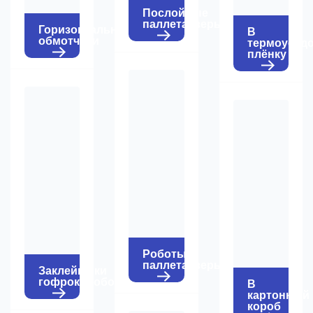
Послойные
паллетайзеры
Горизонтальные
В
обмотчики
термоусад
плёнку
Роботы-
паллетайзеры
Заклейщики
гофрокоробов
В
картонный
короб