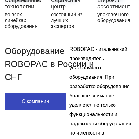
Современные
Сервисный
Широкий
технологии
центр
ассортимент
во всех
состоящий из
упаковочного
линейках
лучших
оборудования
оборудования
экспертов
Оборудование
ROBOPAC - итальянский
производитель
ROBOPAC в России и
упаковочного
СНГ
оборудования. При
разработке оборудования
большое внимание
О компании
уделяется не только
функциональности и
надёжности оборудования,
но и лёгкости в