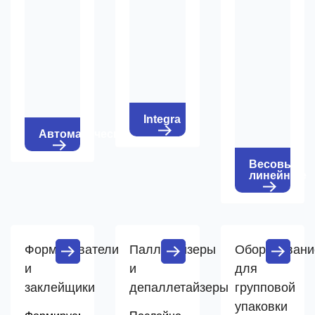
Integra
Автоматические
Весовые
линейные
Формирователи
Паллетайзеры
Оборудовани
и
и
для
заклейщики
депаллетайзеры
групповой
упаковки