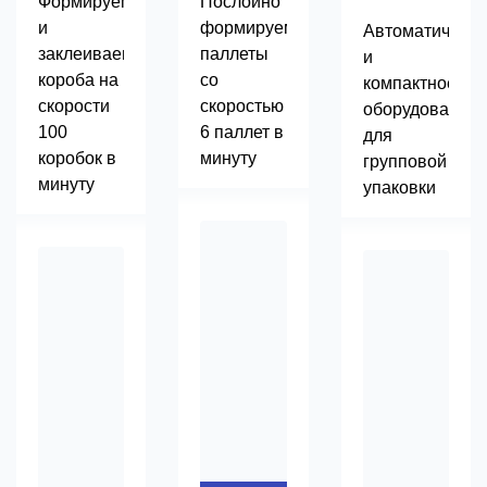
Формируем
Послойно
и
формируем
Автоматическо
заклеиваем
паллеты
и
короба на
со
компактное
скорости
скоростью
оборудование
100
6 паллет в
для
коробок в
минуту
групповой
минуту
упаковки