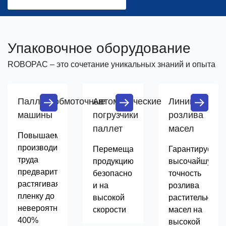
Упаковочное оборудование
ROBOPAC – это сочетание уникальных знаний и опыта
Паллетообмоточные
Автоматические
Линии
машины
погрузчики
розлива
паллет
масел
Повышаем
производительность
Перемещаем
Гарантируем
труда
продукцию
высочайшую
предварительно
безопасно
точность
растягивая
и на
розлива
пленку до
высокой
растительных
невероятных
скорости
масел на
400%
высокой