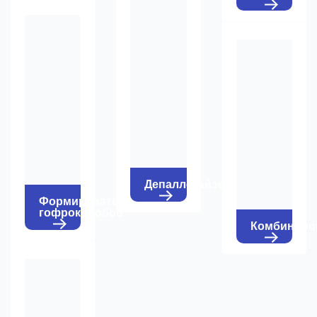
Депаллетайзеры
Формирователи
гофрокоробов
Комбиниро