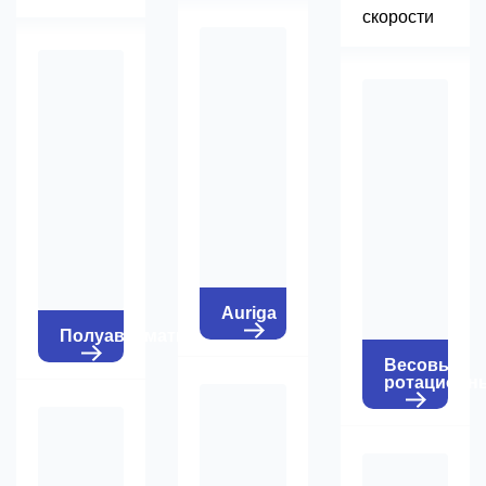
скорости
Auriga
Полуавтоматические
Весовые
ротационн