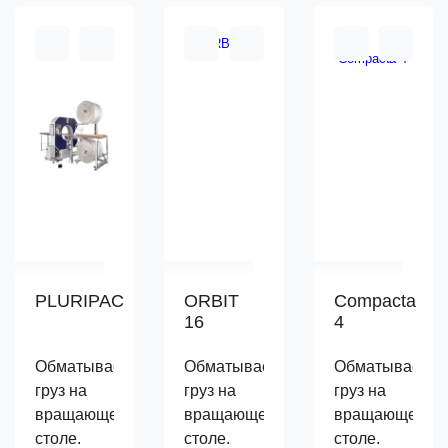
PLURIPAC
ORBIT
Compacta
16
4
Обматывает
Обматывает
Обматывает
груз на
груз на
груз на
вращающемся
вращающемся
вращающемся
столе.
столе.
столе.