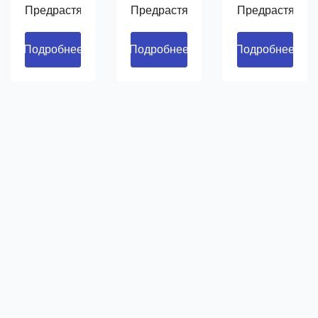
Предрастягивает
Предрастягивает
Предрастягива
плёнку на
плёнку на
плёнку на
250%.
250%.
250%.
Подробнее
Подробнее
Подробнее
Регулирует
Регулирует
Регулирует
натяжение
натяжение
натяжение
на углах
на углах
на углах
поддона.
поддона.
поддона.