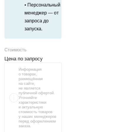
• Персональный
менеджер — от
запроса до
запуска.
Стоимость
Цена по запросу
Информация
о товарах,
размещённая
на сайте,
не является
публичной офертой.
Уточняйте
характеристики
и актуальную
стоимость товаров
у наших менеджеров
перед оформлением
заказа.