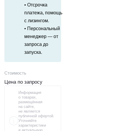
• Отсрочка
платежа, помощь
с лизингом.
• Персональный
менеджер — от
запроса до
запуска.
Стоимость
Цена по запросу
Информация
о товарах,
размещённая
на сайте,
не является
публичной офертой.
Уточняйте
характеристики
и актуальную