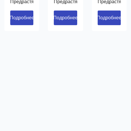
Предрастягивает
Предрастягивает
Предрастягива
плёнку на
плёнку на
плёнку на
250%.
250%.
250%.
Подробнее
Подробнее
Подробнее
Регулирует
Регулирует
Регулирует
натяжение
натяжение
натяжение
на углах
на углах
на углах
поддона.
поддона.
поддона.