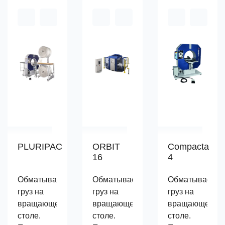
PLURIPAC
ORBIT
Compacta
16
4
Обматывает
Обматывает
Обматывает
груз на
груз на
груз на
вращающемся
вращающемся
вращающемся
столе.
столе.
столе.