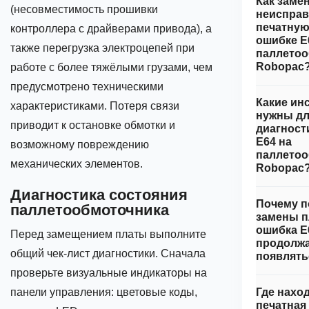
Как заме
(несовместимость прошивки
неиспра
печатную
контроллера с драйверами привода), а
ошибке E
также перегрузка электроцепей при
паллетоо
Robopac
работе с более тяжёлыми грузами, чем
предусмотрено техническими
Какие ин
характеристиками. Потеря связи
нужны д
приводит к остановке обмотки и
диагност
E64 на
возможному повреждению
паллетоо
механических элементов.
Robopac
Диагностика состояния
Почему п
паллетообмоточника
замены 
ошибка E
Перед замещением платы выполните
продолж
общий чек‑лист диагностики. Сначала
появлять
проверьте визуальные индикаторы на
панели управления: цветовые коды,
Где нахо
печатная 