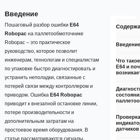
Введение
Пошаговый разбор ошибки
E64
Содерж
Robopac
на паллетообмоточнике
Robopac – это практическое
Введени
руководство, которое позволит
инженерам, технологам и специалистам
Что тако
E64 и по
по упаковке быстро диагностировать и
возникае
устранить неполадки, связанные с
потерей связи между контроллером и
Диагност
приводом. Ошибка
E64 Robopac
состояни
паллетоо
приводит к внезапной остановке линии,
потере производительности и
Проверк
дополнительным затратам на
индикато
датчиков
простоевое время оборудования. В
статье рассматриваются сигналы,