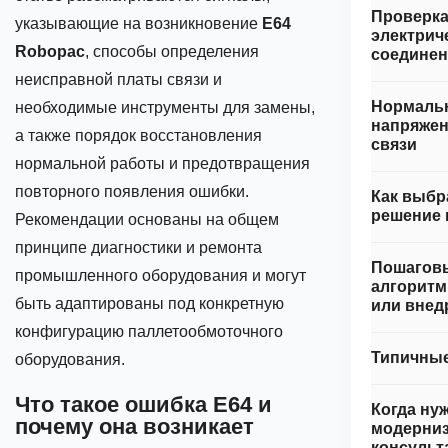
Проверк
указывающие на возникновение
E64
электрич
Robopac
, способы определения
соедине
неисправной платы связи и
Нормаль
необходимые инструменты для замены,
напряжен
а также порядок восстановления
связи
нормальной работы и предотвращения
повторного появления ошибки.
Как выбр
решение 
Рекомендации основаны на общем
принципе диагностики и ремонта
Пошагов
промышленного оборудования и могут
алгоритм
быть адаптированы под конкретную
или внед
конфигурацию паллетообмоточного
Типичны
оборудования.
Что такое ошибка E64 и
Когда ну
почему она возникает
модерниз
консульт