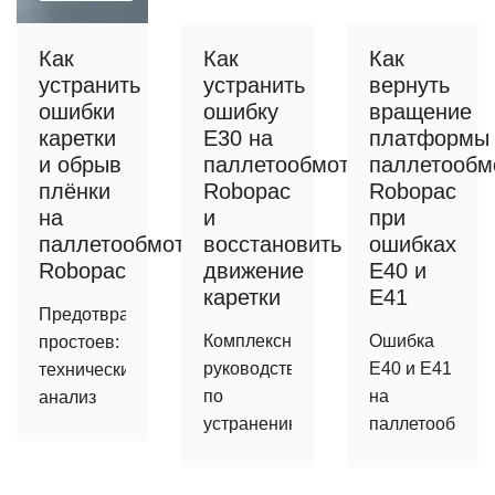
Как
Как
Как
устранить
устранить
вернуть
ошибки
ошибку
вращение
каретки
E30 на
платформы
и обрыв
паллетообмотчике
паллетообм
плёнки
Robopac
Robopac
на
и
при
паллетообмотчиках
восстановить
ошибках
Robopac
движение
E40 и
каретки
E41
Предотвращение
Комплексное
Ошибка
простоев:
руководство
E40 и E41
технический
по
на
анализ
устранению
паллетообмотч
ошибок
неисправностей
Robopac:
E30, E31,
и
как
E32 на