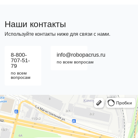
обслуживанию
восстановить
паллетообмотчиках
оборудования
вращение
Robopac
Robopac
платформы
Стабильность
Наши контакты
В
В
работы
современной
процессе
Используйте контакты ниже для связи с нами.
упаковочного
складской
эксплуатации
участка
логистике
автоматизиро
напрямую
8-800-
info@robopacrus.ru
паллетообмотчик
упаковочных
определяет
707-51-
по всем вопросам
является
линий
темпы
79
критически
остановка
отгрузки
по всем
вопросам
важным
оборудования
готовой
узлом
является
автоматизированной
линии.