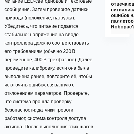
мигание LED‑светодиодов и текстовые
отвечающ
сообщения. Затем проверьте датчики
сигнали
ошибок н
привода (положение, нагрузка).
паллетоо
Убедитесь, что питание подается
Robopac
стабильно: напряжение на вводе
контроллера должно соответствовать
его требованиям (обычно 230 В
переменное, 400 В трёхфазное). Далее
проведите калибровку, если она была
выполнена ранее, повторите её, чтобы
исключить ошибку, связанную с
отклонением параметров. Проверьте,
что система прошла проверку
безопасности: датчики тревоги
работают, система контроля доступа
активна. После выполнения этих шагов