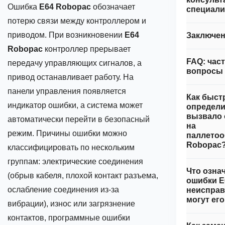
Ошибка
E64 Robopac
обозначает
специали
потерю связи между контроллером и
приводом. При возникновении
E64
Заключе
Robopac
контроллер прерывает
FAQ: час
передачу управляющих сигналов, а
вопросы
привод останавливает работу. На
панели управления появляется
Как быст
индикатор ошибки, а система может
определи
вызвало 
автоматически перейти в безопасный
на
режим. Причины ошибки можно
паллетоо
Robopac
классифицировать по нескольким
группам: электрические соединения
Что озна
(обрыв кабеля, плохой контакт разъема,
ошибки E
ослабление соединения из‑за
неисправ
могут ег
вибрации), износ или загрязнение
контактов, программные ошибки