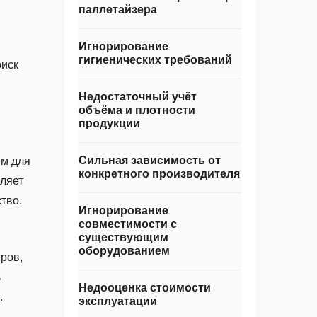
паллетайзера
Игнорирование
гигиенических требований
риск
Недостаточный учёт
объёма и плотности
продукции
Сильная зависимость от
ем для
конкретного производителя
ляет
тво.
Игнорирование
совместимости с
существующим
оборудованием
тров,
ь
Недооценка стоимости
.
эксплуатации