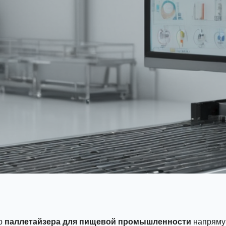
р
паллетайзера для пищевой промышленности
напрям