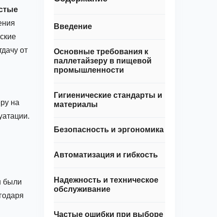
стые
ения
Введение
еские
дачу от
Основные требования к
паллетайзеру в пищевой
промышленности
Гигиенические стандарты и
ру на
материалы
уатации.
Безопасность и эргономика
Автоматизация и гибкость
Надежность и техническое
и были
обслуживание
агодаря
Частые ошибки при выборе