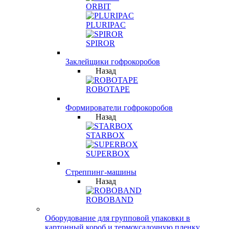
ORBIT
PLURIPAC
SPIROR
Заклейщики гофрокоробов
Назад
ROBOTAPE
Формирователи гофрокоробов
Назад
STARBOX
SUPERBOX
Стреппинг-машины
Назад
ROBOBAND
Оборудование для групповой упаковки в
картонный короб и термоусадочную пленку