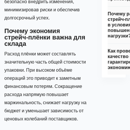
безопасно внедрить изменения,
минимизировав риски и обеспечив
Почему р
долгосрочный успех.
стрейч‑п
в услови
Почему экономия
повышен
нагрузки
стрейч‑плёнки важна для
склада
Как пров
Расход плёнки может составлять
качество
значительную часть общей стоимости
гарантир
экономи
упаковки. При высоком объёме
операций это приводит к заметным
финансовым потерям. Сокращение
расхода напрямую повышает
маржинальность, снижает нагрузку на
бюджет и уменьшает зависимость от
ценовых колебаний поставщиков.