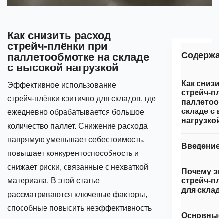
Как снизить расход
стрейч‑плёнки при
Содерж
паллетообмотке на складе
с высокой нагрузкой
Как сниз
Эффективное использование
стрейч‑п
стрейч‑плёнки критично для складов, где
паллетоо
складе с
ежедневно обрабатывается большое
нагрузко
количество паллет. Снижение расхода
напрямую уменьшает себестоимость,
Введени
повышает конкурентоспособность и
снижает риски, связанные с нехваткой
Почему э
материала. В этой статье
стрейч‑п
для скла
рассматриваются ключевые факторы,
способные повысить неэффективность
Основны