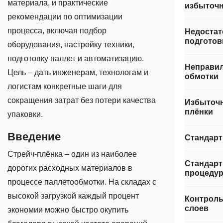
материала, и практические
избыточн
рекомендации по оптимизации
процесса, включая подбор
Недостат
подготов
оборудования, настройку техники,
подготовку паллет и автоматизацию.
Неправи
Цель – дать инженерам, технологам и
обмотки
логистам конкретные шаги для
сокращения затрат без потери качества
Избыточ
плёнки
упаковки.
Введение
Стандарт
Стрейч‑плёнка – один из наиболее
Стандар
дорогих расходных материалов в
процеду
процессе паллетообмотки. На складах с
высокой загрузкой каждый процент
Контроль
слоев
экономии можно быстро окупить