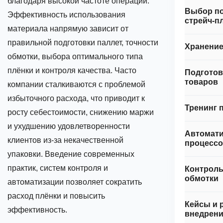
благодаря высокой частоте операций.
Выбор п
Эффективность использования
стрейч‑п
материала напрямую зависит от
правильной подготовки паллет, точности
Хранение
обмотки, выбора оптимального типа
плёнки и контроля качества. Часто
Подготов
товаров
компании сталкиваются с проблемой
избыточного расхода, что приводит к
Тренинг 
росту себестоимости, снижению маржи
и ухудшению удовлетворенности
Автомати
клиентов из‑за некачественной
процесс
упаковки. Введение современных
практик, систем контроля и
Контроль
обмотки
автоматизации позволяет сократить
расход плёнки и повысить
Кейсы и 
эффективность.
внедрен