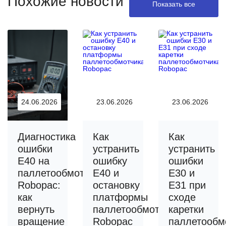
Похожие новости
Показать все
24.06.2026
23.06.2026
23.06.2026
Диагностика
Как
Как
ошибки
устранить
устранить
E40 на
ошибку
ошибки
паллетообмотчике
E40 и
E30 и
Robopac:
остановку
E31 при
как
платформы
сходе
вернуть
паллетообмотчика
каретки
вращение
Robopac
паллетообм