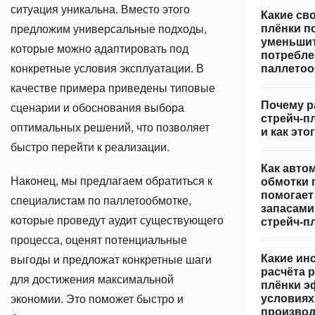
ситуация уникальна. Вместо этого
Какие св
плёнки п
предложим универсальные подходы,
уменьши
которые можно адаптировать под
потребле
конкретные условия эксплуатации. В
паллетоо
качестве примера приведены типовые
Почему р
сценарии и обоснования выбора
стрейч‑п
оптимальных решений, что позволяет
и как это
быстро перейти к реализации.
Как авто
Наконец, мы предлагаем обратиться к
обмотки 
помогает
специалистам по паллетообмотке,
запасами
которые проведут аудит существующего
стрейч‑п
процесса, оценят потенциальные
Какие ин
выгоды и предложат конкретные шаги
расчёта 
для достижения максимальной
плёнки э
условиях
экономии. Это поможет быстро и
производ