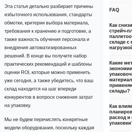
Эта статья детально разбирает причины
FAQ
избыточного использования, стандарты
обмотки, критерии выбора материала,
Как сниз
стрейч‑п
требования к хранению и подготовке, а
паллетоо
также важность обучения персонала и
складе с
внедрения автоматизированных
нагрузко
решений. В конце вы получите набор
Какие ме
практических рекомендаций и шаблоны
экономии
оценки ROI, которые можно применить
упаково
материал
уже сегодня, а также убедитесь, что ваш
применя
склад находится на шаг впереди
склады?
конкурентов в вопросе снижения затрат
на упаковку.
Как влия
планиров
расход и
Мы не будем перечислять конкретные
упаковки
модели оборудования, поскольку каждая